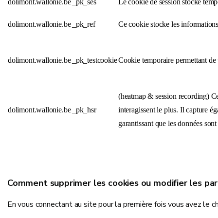
dolimont.wallonie.be
_pk_ses
Le cookie de session stocke tempo
dolimont.wallonie.be
_pk_ref
Ce cookie stocke les informations d
dolimont.wallonie.be
_pk_testcookie
Cookie temporaire permettant de v
(heatmap & session recording) Ce
dolimont.wallonie.be
_pk_hsr
interagissent le plus. Il capture 
garantissant que les données sont 
Comment supprimer les cookies ou modifier les pa
En vous connectant au site pour la première fois vous avez le c