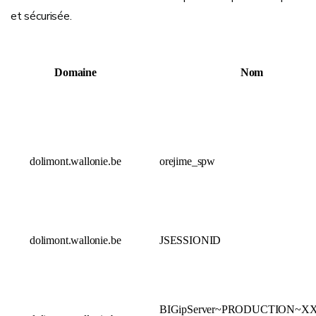
et sécurisée.
Domaine
Nom
dolimont.wallonie.be
orejime_spw
dolimont.wallonie.be
JSESSIONID
BIGipServer~PRODUCTION~X