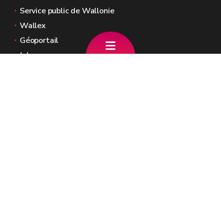
Service public de Wallonie
Wallex
Géoportail
Jobs
Nous contacter
Rue Mazy 25/27
5100 Jambes
n° d’entreprise :
0220.800.506